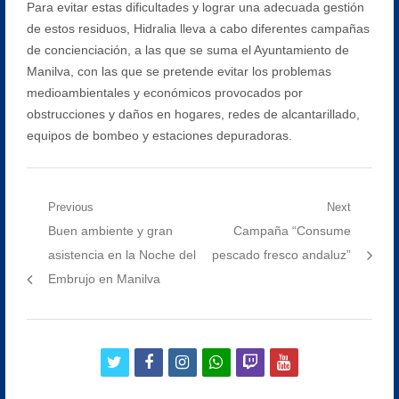
Para evitar estas dificultades y lograr una adecuada gestión
de estos residuos, Hidralia lleva a cabo diferentes campañas
de concienciación, a las que se suma el Ayuntamiento de
Manilva, con las que se pretende evitar los problemas
medioambientales y económicos provocados por
obstrucciones y daños en hogares, redes de alcantarillado,
equipos de bombeo y estaciones depuradoras.
Navegación
Previous
Next
Previous
Next
Buen ambiente y gran
Campaña “Consume
de
post:
post:
asistencia en la Noche del
pescado fresco andaluz”
entradas
Embrujo en Manilva
twitter
facebook
instagram
whatsapp
twitch
youtube