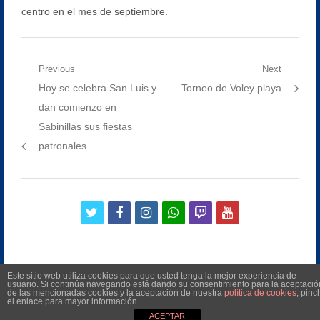
centro en el mes de septiembre.
Navegación
Previous
Next
Previous
Next
Hoy se celebra San Luis y
Torneo de Voley playa
de
post:
post:
dan comienzo en
entradas
Sabinillas sus fiestas
patronales
twitter
facebook
instagram
whatsapp
twitch
youtube
Este sitio web utiliza cookies para que usted tenga la mejor experiencia de
usuario. Si continúa navegando está dando su consentimiento para la aceptació
de las mencionadas cookies y la aceptación de nuestra
política de cookies
, pinc
el enlace para mayor información.
©
2026
Radio Televisión Municipal de Manilva
ACEPTAR