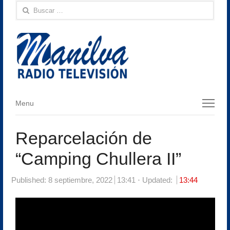
Buscar:
Menu
Menu
Reparcelación de
“Camping Chullera II”
Published:
8 septiembre, 2022
13:41
Updated:
13:44