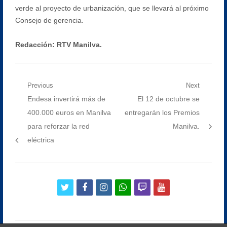
verde al proyecto de urbanización, que se llevará al próximo
Consejo de gerencia.
Redacción: RTV Manilva.
Navegación
Previous
Next
Previous
Next
Endesa invertirá más de
El 12 de octubre se
de
post:
post:
400.000 euros en Manilva
entregarán los Premios
entradas
para reforzar la red
Manilva.
eléctrica
twitter
facebook
instagram
whatsapp
twitch
youtube