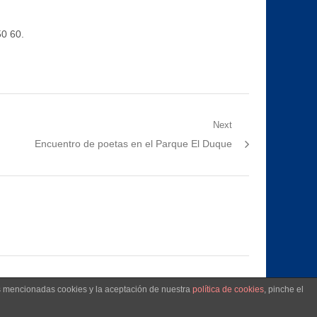
50 60.
Next
Next
Encuentro de poetas en el Parque El Duque
post:
as mencionadas cookies y la aceptación de nuestra
política de cookies
, pinche el