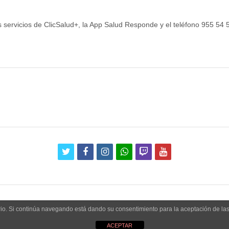
 servicios de ClicSalud+, la App Salud Responde y el teléfono 955 54 
twitter
facebook
instagram
whatsapp
twitch
youtube
uario. Si continúa navegando está dando su consentimiento para la aceptación de l
ACEPTAR