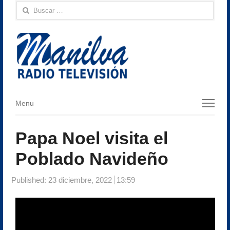
Buscar:
Menu
Menu
Papa Noel visita el
Poblado Navideño
Published:
23 diciembre, 2022
13:59