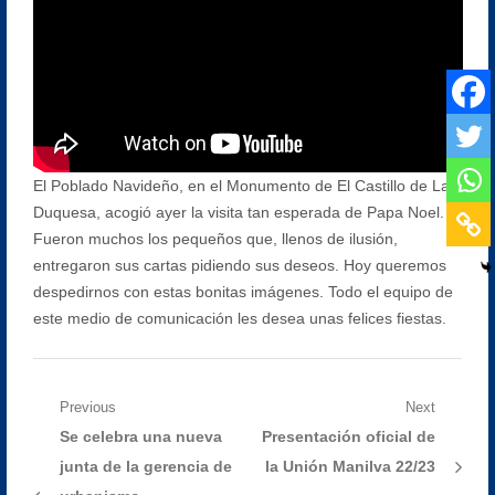
El Poblado Navideño, en el Monumento de El Castillo de La
Duquesa, acogió ayer la visita tan esperada de Papa Noel.
Fueron muchos los pequeños que, llenos de ilusión,
entregaron sus cartas pidiendo sus deseos. Hoy queremos
despedirnos con estas bonitas imágenes. Todo el equipo de
este medio de comunicación les desea unas felices fiestas.
Navegación
Previous
Next
Previous
Next
Se celebra una nueva
Presentación oficial de
de
post:
post:
junta de la gerencia de
la Unión Manilva 22/23
entradas