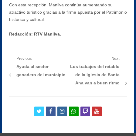
Con esta recepción, Manilva continúa aumentando su
atractivo turístico gracias a la firme apuesta por el Patrimonio
histórico y cultural.
Redacción: RTV Manilva.
Navegación
Previous
Next
Previous
Next
Ayuda al sector
Los trabajos del retablo
de
post:
post:
ganadero del municipio
de la Iglesia de Santa
entradas
Ana van a buen ritmo
twitter
facebook
instagram
whatsapp
twitch
youtube