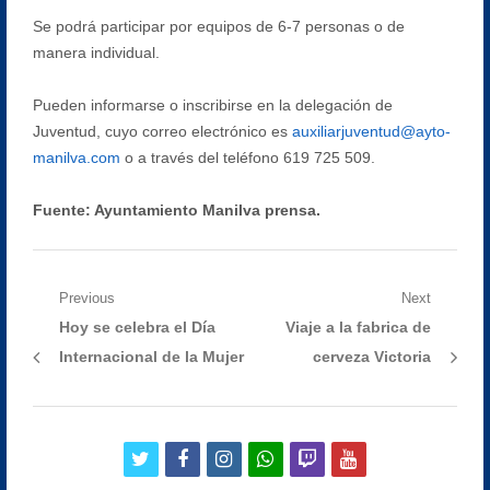
Se podrá participar por equipos de 6-7 personas o de
manera individual.
Pueden informarse o inscribirse en la delegación de
Juventud, cuyo correo electrónico es
auxiliarjuventud@ayto-
manilva.com
o a través del teléfono 619 725 509.
Fuente: Ayuntamiento Manilva prensa.
Navegación
Previous
Next
Previous
Next
Hoy se celebra el Día
Viaje a la fabrica de
de
post:
post:
Internacional de la Mujer
cerveza Victoria
entradas
twitter
facebook
instagram
whatsapp
twitch
youtube