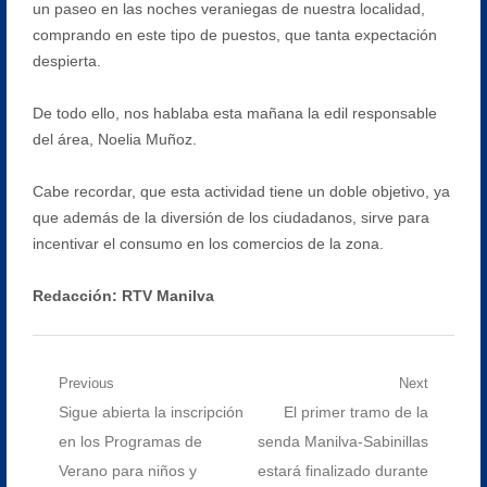
un paseo en las noches veraniegas de nuestra localidad,
comprando en este tipo de puestos, que tanta expectación
despierta.
De todo ello, nos hablaba esta mañana la edil responsable
del área, Noelia Muñoz.
Cabe recordar, que esta actividad tiene un doble objetivo, ya
que además de la diversión de los ciudadanos, sirve para
incentivar el consumo en los comercios de la zona.
Redacción: RTV Manilva
Navegación
Previous
Next
Previous
Next
Sigue abierta la inscripción
El primer tramo de la
de
post:
post:
en los Programas de
senda Manilva-Sabinillas
entradas
Verano para niños y
estará finalizado durante