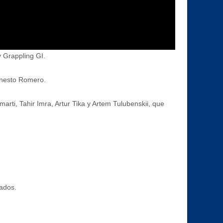
 Grappling GI.
rnesto Romero.
arti, Tahir Imra, Artur Tika y Artem Tulubenskii, que
tados.