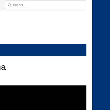
Buscar:
ña