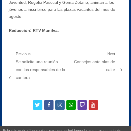
Juventud, Rogelio Pascual y Gema Zotano, animan a los
jóvenes a inscribirse para las plazas vacantes del mes de
agosto.
Redacción: RTV Manilva.
Navegación
Previous
Next
Previous
Next
Se solicita una reunión
Consejos ante olas de
de
post:
post:
con los responsables de la
calor
entradas
cantera
twitter
facebook
instagram
whatsapp
twitch
youtube
Este sitio web utiliza cookies para que usted tenga la mejor experiencia de