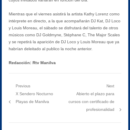
Mientras que el viernes asistirá la artista Kathy Lorenz como
intérprete en directo, a la que acompañarán DJ Kat, DJ Loco
y Louis Moreau, el sábado se disfrutará del talento de otros
músicos como DJ Goldmyne, Stéphane C, The Major Scales
y se repetirá la aparición de DJ Loco y Louis Moreau que ya
habrían deleitado al publico la noche anterior.
Redacción: Rtv Manilva
Navegación
Previous
Next
Previous
Next
X Sendero Nocturno
Abierto el plazo para
de
post:
post:
Playas de Manilva
cursos con certificado de
entradas
profesionalidad