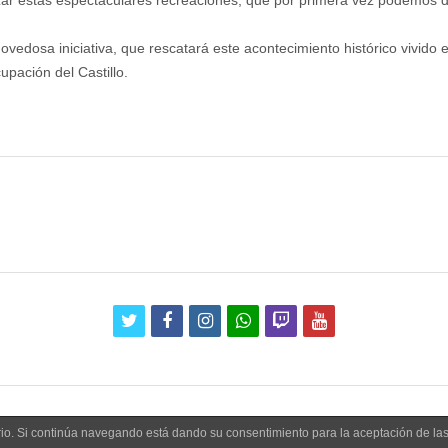
ovedosa iniciativa, que rescatará este acontecimiento histórico vivido e
pación del Castillo.
twitter
facebook
instagram
whatsapp
twitch
youtube
uario. Si continúa navegando está dando su consentimiento para la aceptación de l