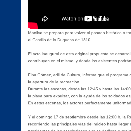
Manilva se prepara para volver al pasado histórico a tr
al Castillo de la Duquesa de 1810.
El acto inaugural de esta original propuesta se desarro
contribuyen en el mismo, y donde los asistentes podrá
Fina Gómez, edil de Cultura, informa que el programa co
la apertura de la recreación.
Durante las escenas, desde las 12:45 y hasta las 14:0
la playa para expulsar, con la ayuda de los soldados es
En estas escenas, los actores perfectamente uniformado
Y el domingo 17 de septiembre desde las 12:00 h, la Re
recorriendo las principales vías del núcleo hasta llegar
presidentes de las asociaciones que se dedican a reali