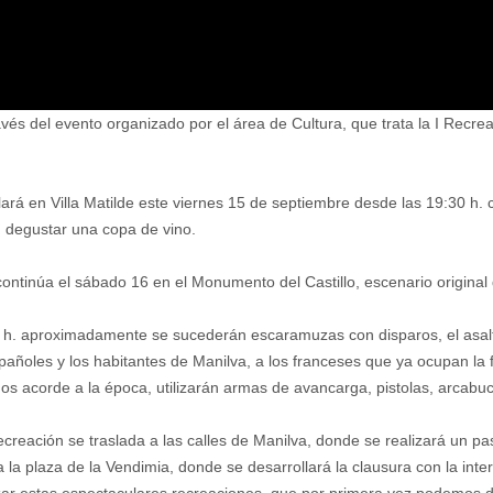
avés del evento organizado por el área de Cultura, que trata la I Recrea
llará en Villa Matilde este viernes 15 de septiembre desde las 19:30 h.
n degustar una copa de vino.
ntinúa el sábado 16 en el Monumento del Castillo, escenario original de
0 h. aproximadamente se sucederán escaramuzas con disparos, el asalt
pañoles y los habitantes de Manilva, a los franceses que ya ocupan la f
s acorde a la época, utilizarán armas de avancarga, pistolas, arcabuc
creación se traslada a las calles de Manilva, donde se realizará un pa
 a la plaza de la Vendimia, donde se desarrollará la clausura con la int
zar estas espectaculares recreaciones, que por primera vez podemos dis