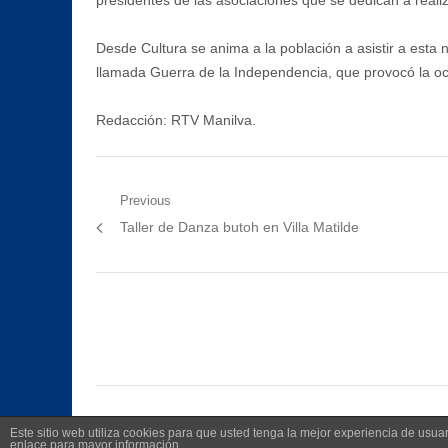
Desde Cultura se anima a la población a asistir a esta n
llamada Guerra de la Independencia, que provocó la ocu
Redacción: RTV Manilva.
Navegación
Previous
Previous
Taller de Danza butoh en Villa Matilde
de
post:
entradas
Este sitio web utiliza cookies para que usted tenga la mejor experiencia de us
enlace para mayor información.