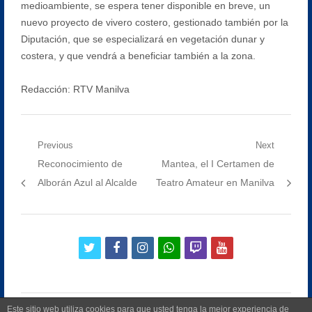
medioambiente, se espera tener disponible en breve, un
nuevo proyecto de vivero costero, gestionado también por la
Diputación, que se especializará en vegetación dunar y
costera, y que vendrá a beneficiar también a la zona.
Redacción: RTV Manilva
Navegación
Previous
Next
Previous
Next
Reconocimiento de
Mantea, el I Certamen de
de
post:
post:
Alborán Azul al Alcalde
Teatro Amateur en Manilva
entradas
twitter
facebook
instagram
whatsapp
twitch
youtube
Este sitio web utiliza cookies para que usted tenga la mejor experiencia de