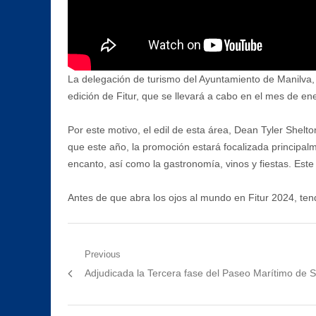
La delegación de turismo del Ayuntamiento de Manilva, 
edición de Fitur, que se llevará a cabo en el mes de ener
Por este motivo, el edil de esta área, Dean Tyler Shelt
que este año, la promoción estará focalizada principal
encanto, así como la gastronomía, vinos y fiestas. Este
Antes de que abra los ojos al mundo en Fitur 2024, tend
Navegación
Previous
Previous
Adjudicada la Tercera fase del Paseo Marítimo de Sa
de
post:
entradas