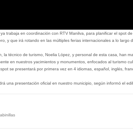
ya trabaja en coordinación con RTV Manilva, para planificar el spot d
o, y que irá rotando en las múltiples ferias internacionales a lo largo d
on, la técnico de turismo, Noelia López, y personal de esta casa, han 
mente en nuestros yacimientos y monumentos, enfocados al turismo cult
 spot se presentará por primera vez en 4 idiomas, español, inglés, fra
rá una presentación oficial en nuestro municipio, según informó el edil
binillas