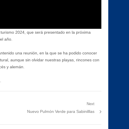
e turismo 2024, que será presentado en la próxima
el año.
mantenido una reunión, en la que se ha podido conocer
ural, aunque sin olvidar nuestras playas, rincones con
ncés y alemán.
.
Next
Next
Nuevo Pulmón Verde para Sabinilllas
post: