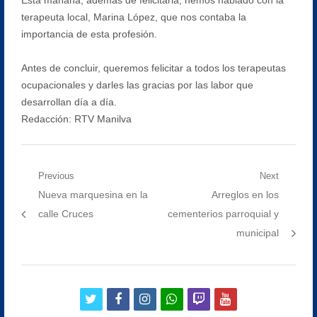
terapeuta local, Marina López, que nos contaba la
importancia de esta profesión.
Antes de concluir, queremos felicitar a todos los terapeutas
ocupacionales y darles las gracias por las labor que
desarrollan día a día.
Redacción: RTV Manilva
Navegación
Previous
Next
Previous
Next
Nueva marquesina en la
Arreglos en los
de
post:
post:
calle Cruces
cementerios parroquial y
entradas
municipal
twitter
facebook
instagram
whatsapp
twitch
youtube