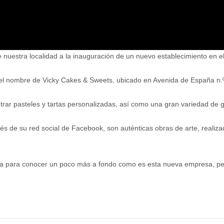
e nuestra localidad a la inauguración de un nuevo establecimiento en el
 el nombre de Vicky Cakes & Sweets, ubicado en Avenida de España n.º 
trar pasteles y tartas personalizadas, así como una gran variedad de g
vés de su red social de Facebook, son auténticas obras de arte, reali
lla para conocer un poco más a fondo como es esta nueva empresa, p