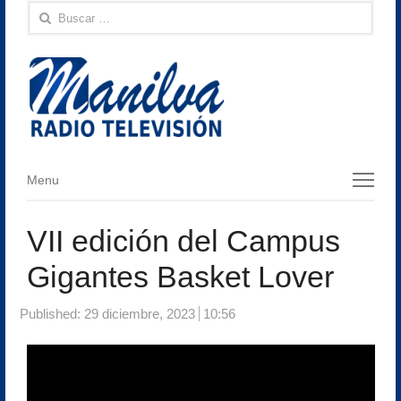
Buscar:
Menu
Menu
VII edición del Campus
Gigantes Basket Lover
Published:
29 diciembre, 2023
10:56