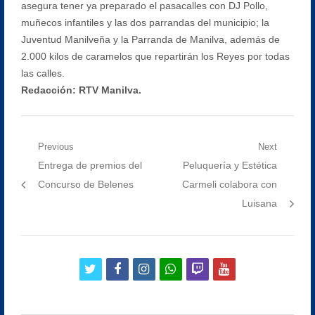
asegura tener ya preparado el pasacalles con DJ Pollo,
muñecos infantiles y las dos parrandas del municipio; la
Juventud Manilveña y la Parranda de Manilva, además de
2.000 kilos de caramelos que repartirán los Reyes por todas
las calles.
Redacción: RTV Manilva.
Navegación
Previous
Next
Previous
Next
Entrega de premios del
Peluquería y Estética
de
post:
post:
Concurso de Belenes
Carmeli colabora con
entradas
Luisana
twitter
facebook
instagram
whatsapp
twitch
youtube