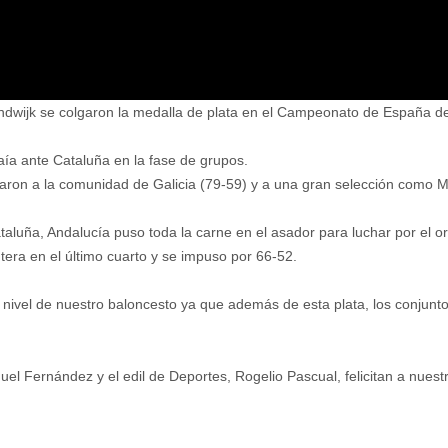
randwijk se colgaron la medalla de plata en el Campeonato de España d
aía ante Cataluña en la fase de grupos.
naron a la comunidad de Galicia (79-59) y a una gran selección como M
 Cataluña, Andalucía puso toda la carne en el asador para luchar por el
ntera en el último cuarto y se impuso por 66-52.
 nivel de nuestro baloncesto ya que además de esta plata, los conjunto
el Fernández y el edil de Deportes, Rogelio Pascual, felicitan a nuest