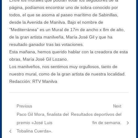
página, podíamos encontrar uno de sobra conocido por
todos, el que se asoma al paseo marítimo de Sabinillas,
desde la Avenida de Manilva. Bajo el nombre de
“Mediterránea” es un Mural de 17m de ancho x 8m de alto,
de la gran artista manilveña, María José Gil y que ha
resultado ganador tras las votaciones.
Esta mañana, hemos querido hablar con la creadora de esta
obras, María José Gil Lozano.
Los manilveños, nos sentimos muy orgullosos, tanto de
nuestro mural, como de la gran artista de nuestra localidad.
Redacción: RTV Manilva
Navegación
Previous
Next
Previous
Next
Paco Gil Mora, finalista del
Resultados deportivos del
de
post:
post:
premio «José Luis
fin de semana.
entradas
Tobalina Cuerda».