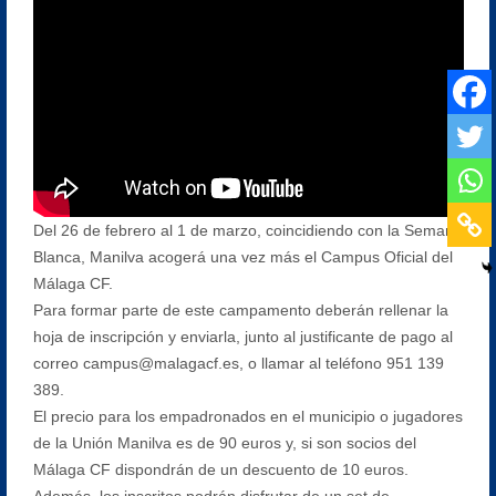
Del 26 de febrero al 1 de marzo, coincidiendo con la Semana
Blanca, Manilva acogerá una vez más el Campus Oficial del
Málaga CF.
Para formar parte de este campamento deberán rellenar la
hoja de inscripción y enviarla, junto al justificante de pago al
correo campus@malagacf.es, o llamar al teléfono 951 139
389.
El precio para los empadronados en el municipio o jugadores
de la Unión Manilva es de 90 euros y, si son socios del
Málaga CF dispondrán de un descuento de 10 euros.
Además, los inscritos podrán disfrutar de un set de