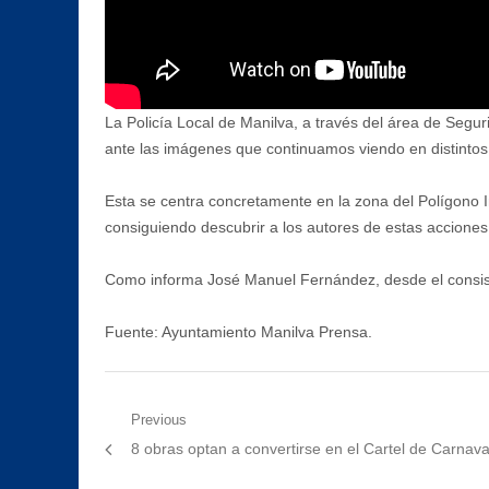
La Policía Local de Manilva, a través del área de Se
ante las imágenes que continuamos viendo en distintos
Esta se centra concretamente en la zona del Polígono I
consiguiendo descubrir a los autores de estas acciones
Como informa José Manuel Fernández, desde el consistor
Fuente: Ayuntamiento Manilva Prensa.
Navegación
Previous
Previous
8 obras optan a convertirse en el Cartel de Carnav
de
post: