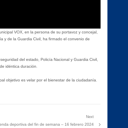
nicipal VOX, en la persona de su portavoz y concejal,
y de la Guardia Civil, ha firmado el convenio de
seguridad del estado, Policía Nacional y Guardia Civil,
de idéntica duración.
al objetivo es velar por el bienestar de la ciudadanía.
Next
xt
enda deportiva del fin de semana – 16 febrero 2024