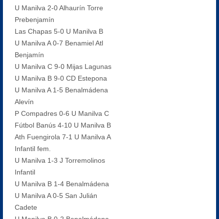
U Manilva 2-0 Alhaurín Torre
Prebenjamín
Las Chapas 5-0 U Manilva B
U Manilva A 0-7 Benamiel Atl
Benjamín
U Manilva C 9-0 Mijas Lagunas
U Manilva B 9-0 CD Estepona
U Manilva A 1-5 Benalmádena
Alevín
P Compadres 0-6 U Manilva C
Fútbol Banús 4-10 U Manilva B
Ath Fuengirola 7-1 U Manilva A
Infantil fem.
U Manilva 1-3 J Torremolinos
Infantil
U Manilva B 1-4 Benalmádena
U Manilva A 0-5 San Julián
Cadete
U Manilva B 0-2 Benalmádena