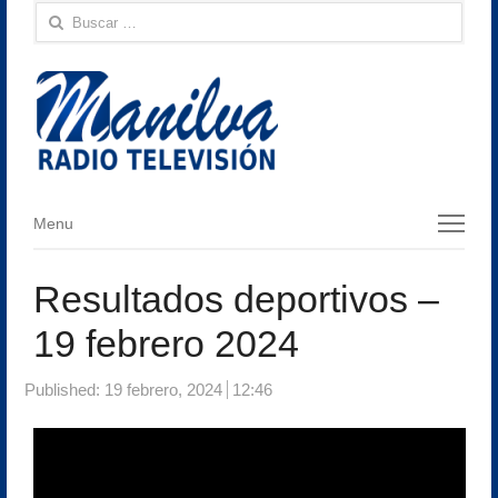
Buscar:
Menu
Menu
Resultados deportivos –
19 febrero 2024
Published:
19 febrero, 2024
12:46