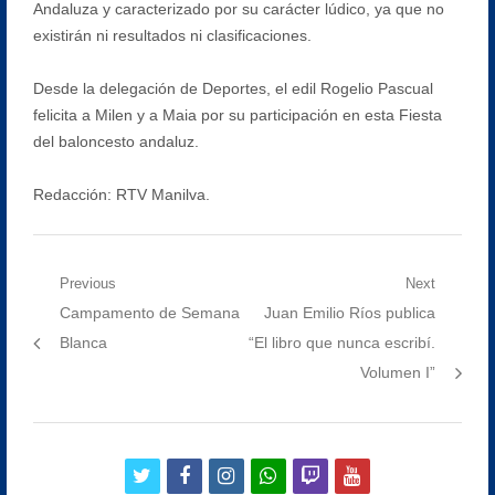
Andaluza y caracterizado por su carácter lúdico, ya que no
existirán ni resultados ni clasificaciones.
Desde la delegación de Deportes, el edil Rogelio Pascual
felicita a Milen y a Maia por su participación en esta Fiesta
del baloncesto andaluz.
Redacción: RTV Manilva.
Navegación
Previous
Next
Previous
Next
Campamento de Semana
Juan Emilio Ríos publica
de
post:
post:
Blanca
“El libro que nunca escribí.
entradas
Volumen I”
twitter
facebook
instagram
whatsapp
twitch
youtube