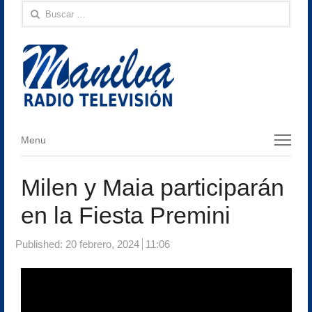
Buscar:
Menu
Menu
Milen y Maia participarán
en la Fiesta Premini
Published:
20 febrero, 2024
11:06