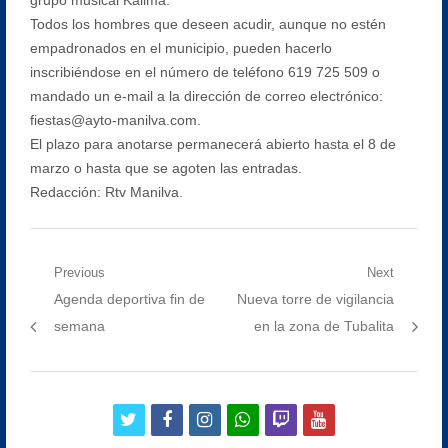
Todos los hombres que deseen acudir, aunque no estén
empadronados en el municipio, pueden hacerlo
inscribiéndose en el número de teléfono 619 725 509 o
mandado un e-mail a la dirección de correo electrónico:
fiestas@ayto-manilva.com.
El plazo para anotarse permanecerá abierto hasta el 8 de
marzo o hasta que se agoten las entradas.
Redacción: Rtv Manilva.
Navegación
Previous
Next
Previous
Next
Agenda deportiva fin de
Nueva torre de vigilancia
de
post:
post:
semana
en la zona de Tubalita
entradas
twitter
facebook
instagram
whatsapp
twitch
youtube