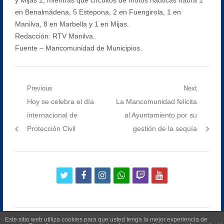
en Benalmádena, 5 Estepona, 2 en Fuengirola, 1 en
Manilva, 8 en Marbella y 1 en Mijas.
Redacción: RTV Manilva.
Fuente – Mancomunidad de Municipios.
Navegación
Previous
Next
Previous
Next
Hoy se celebra el día
La Mancomunidad felicita
de
post:
post:
internacional de
al Ayuntamiento por su
entradas
Protección Civil
gestión de la sequía
twitter
facebook
instagram
whatsapp
twitch
youtube
Este sitio web utiliza cookies para que usted tenga la mejor experiencia de