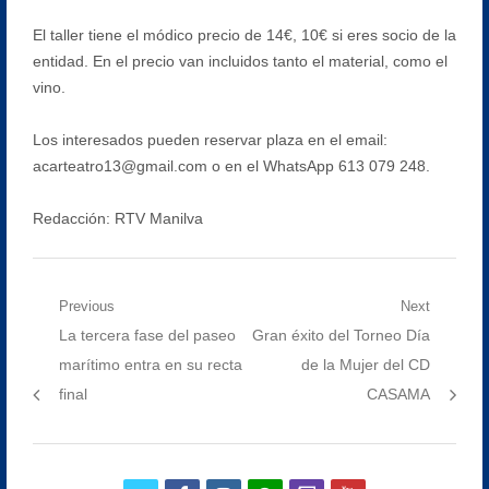
El taller tiene el módico precio de 14€, 10€ si eres socio de la
entidad. En el precio van incluidos tanto el material, como el
vino.
Los interesados pueden reservar plaza en el email:
acarteatro13@gmail.com o en el WhatsApp 613 079 248.
Redacción: RTV Manilva
Navegación
Previous
Next
Previous
Next
La tercera fase del paseo
Gran éxito del Torneo Día
de
post:
post:
marítimo entra en su recta
de la Mujer del CD
entradas
final
CASAMA