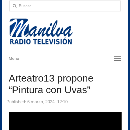
Buscar:
Menu
Menu
Arteatro13 propone
“Pintura con Uvas”
Published:
6 marzo, 2024
12:10