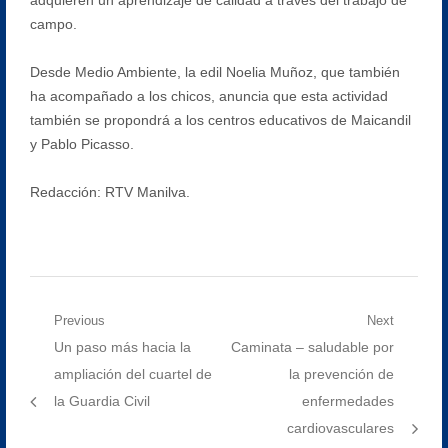
campo.
Desde Medio Ambiente, la edil Noelia Muñoz, que también
ha acompañado a los chicos, anuncia que esta actividad
también se propondrá a los centros educativos de Maicandil
y Pablo Picasso.
Redacción: RTV Manilva.
Navegación
Previous
Next
Previous
Next
Un paso más hacia la
Caminata – saludable por
de
post:
post:
ampliación del cuartel de
la prevención de
entradas
la Guardia Civil
enfermedades
cardiovasculares