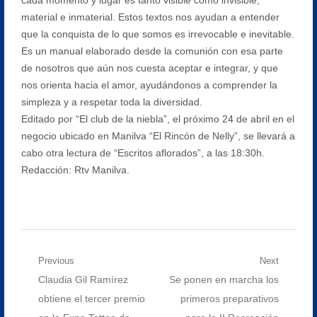
material e inmaterial. Estos textos nos ayudan a entender
que la conquista de lo que somos es irrevocable e inevitable.
Es un manual elaborado desde la comunión con esa parte
de nosotros que aún nos cuesta aceptar e integrar, y que
nos orienta hacia el amor, ayudándonos a comprender la
simpleza y a respetar toda la diversidad.
Editado por “El club de la niebla”, el próximo 24 de abril en el
negocio ubicado en Manilva “El Rincón de Nelly”, se llevará a
cabo otra lectura de “Escritos aflorados”, a las 18:30h.
Redacción: Rtv Manilva.
Navegación
Previous
Next
Previous
Next
Claudia Gil Ramírez
Se ponen en marcha los
de
post:
post:
obtiene el tercer premio
primeros preparativos
entradas