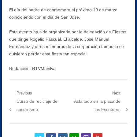
El día del padre de conmemora el próximo 19 de marzo
coincidiendo con el día de San José.
Este evento ha sido organizado por la delegación de Fiestas,
que dirige Rogelio Pascual. El alcalde, José Manuel
Fernández y otros miembros de la corporación tampoco se
quisieron perder esta fiesta tan especial.
Redacción: RTVManilva
Navegación
Previous
Next
Previous
Next
Curso de reciclaje de
Asfaltado en la plaza de
de
post:
post:
socorrismo
los Escritores
entradas