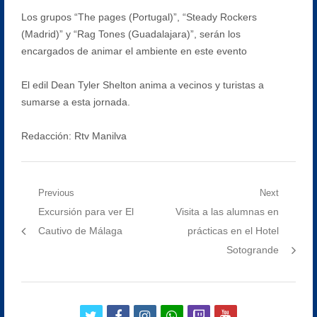
Los grupos “The pages (Portugal)”, “Steady Rockers
(Madrid)” y “Rag Tones (Guadalajara)”, serán los
encargados de animar el ambiente en este evento
El edil Dean Tyler Shelton anima a vecinos y turistas a
sumarse a esta jornada.
Redacción: Rtv Manilva
Navegación
Previous
Next
Previous
Next
Excursión para ver El
Visita a las alumnas en
de
post:
post:
Cautivo de Málaga
prácticas en el Hotel
entradas
Sotogrande
twitter
facebook
instagram
whatsapp
twitch
youtube