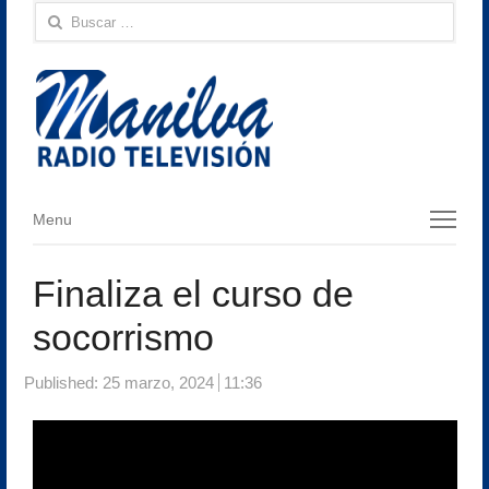
Buscar:
Menu
Menu
Finaliza el curso de
socorrismo
Published:
25 marzo, 2024
11:36