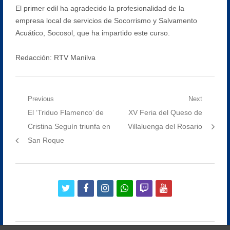
El primer edil ha agradecido la profesionalidad de la
empresa local de servicios de Socorrismo y Salvamento
Acuático, Socosol, que ha impartido este curso.
Redacción: RTV Manilva
Navegación
Previous
Next
Previous
Next
El ‘Triduo Flamenco’ de
XV Feria del Queso de
de
post:
post:
Cristina Seguín triunfa en
Villaluenga del Rosario
entradas
San Roque
twitter
facebook
instagram
whatsapp
twitch
youtube