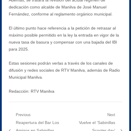
dedicación como alcalde de Manilva de José Manuel
Fernández, conforme al reglamento orgánico municipal.
El último punto hace referencia a la petición de retrasar al
máximo posible permitido en la ley la entrada en vigor de la
nueva tasa de basura y compensar con una bajada del IBI
para 2025.
Estas sesiones podrán verlas a través de los canales de
difusión y redes sociales de RTV Manilva, además de Radio
Municipal Manilva.
Redacción: RTV Manilva
Navegación
Previous
Next
Previous
Next
Reapertura del Bar Los
Vuelve el ‘Sabinillas
de
post:
post:
Amigos en Sabinillas
Scooter day’