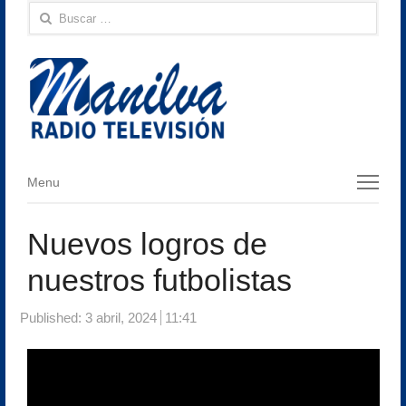
Buscar:
Menu
Menu
Nuevos logros de
nuestros futbolistas
Published:
3 abril, 2024
11:41