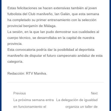
Estas felicitaciones se hacen extensivas también al joven
futbolista del Club manilveño, Ian Galán, que esta semana
ha completado su primer entrenamiento con la selección
provincial benjamín de Málaga.
La sesión, en la que Ian pudo demostrar sus cualidades al
cuerpo técnico, se desarrollaba en la capital de nuestra
provincia.
Esta convocatoria podría dar la posibilidad al deportista
manilveño de disputar el futuro campeonato andaluz de esta
categoría.
Redacción: RTV Manilva.
Navegación
Previous
Next
Previous
Next
La próxima semana entra
La delegación de igualdad
de
post:
post:
en funcionamiento el
organiza un taller de