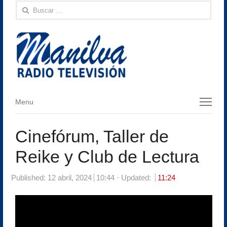
Buscar:
Menu
Menu
Cinefórum, Taller de
Reike y Club de Lectura
Published:
12 abril, 2024
10:44
Updated:
11:24