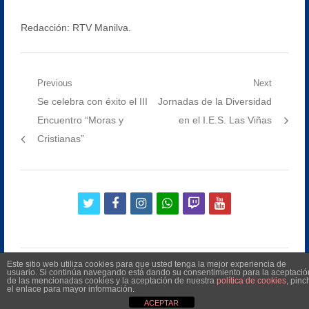
Redacción: RTV Manilva.
Navegación
Previous
Next
Previous
Next
Se celebra con éxito el III
Jornadas de la Diversidad
de
post:
post:
Encuentro “Moras y
en el I.E.S. Las Viñas
entradas
Cristianas”
twitter
facebook
instagram
whatsapp
twitch
youtube
Este sitio web utiliza cookies para que usted tenga la mejor experiencia de
usuario. Si continúa navegando está dando su consentimiento para la aceptació
de las mencionadas cookies y la aceptación de nuestra
política de cookies
, pinc
el enlace para mayor información.
©
2026
Radio Televisión Municipal de Manilva
ACEPTAR