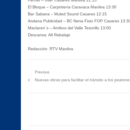
El Bloque – Carpintería Caravaca Manilva 13:30
Bar Sabana – Muled Sound Casares 12:15
Andana Publicidad – BC Nena Fisio FOP Casares 13:3
Maclaren´s – Amibos del Valle Tesorillo 13:00
Descansa: Atl Rebalaje
Redacción: RTV Manilva.
Navegación
Previous
Previous
Nuevas obras para facilitar el tránsito a los peatone
de
post:
entradas