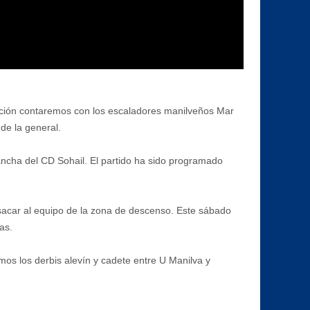
ición contaremos con los escaladores manilveños Mar
de la general.
 cancha del CD Sohail. El partido ha sido programado
e sacar al equipo de la zona de descenso. Este sábado
as.
mos los derbis alevín y cadete entre U Manilva y