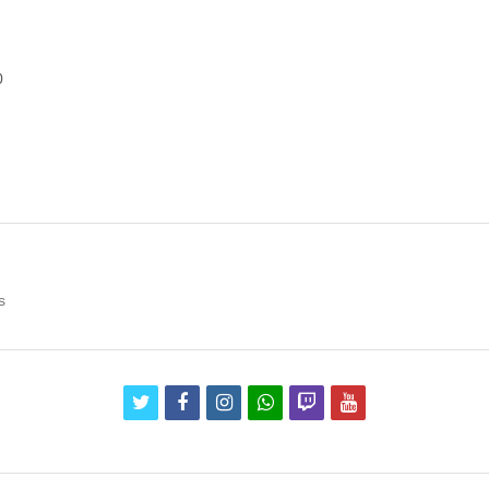
0
s
twitter
facebook
instagram
whatsapp
twitch
youtube