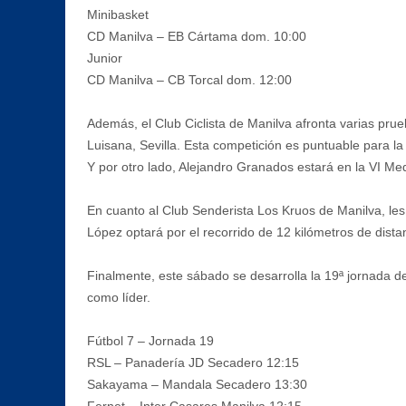
Minibasket
CD Manilva – EB Cártama dom. 10:00
Junior
CD Manilva – CB Torcal dom. 12:00
Además, el Club Ciclista de Manilva afronta varias pr
Luisana, Sevilla. Esta competición es puntuable para l
Y por otro lado, Alejandro Granados estará en la VI Med
En cuanto al Club Senderista Los Kruos de Manilva, le
López optará por el recorrido de 12 kilómetros de dista
Finalmente, este sábado se desarrolla la 19ª jornada de
como líder.
Fútbol 7 – Jornada 19
RSL – Panadería JD Secadero 12:15
Sakayama – Mandala Secadero 13:30
Fernet – Inter Casares Manilva 12:15