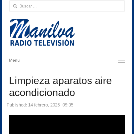
Buscar:
Menu
Menu
Limpieza aparatos aire
acondicionado
Published:
14 febrero, 2025
09:35