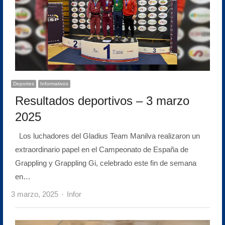
Deportes
Informativos
Resultados deportivos – 3 marzo
2025
Los luchadores del Gladius Team Manilva realizaron un
extraordinario papel en el Campeonato de España de
Grappling y Grappling Gi, celebrado este fin de semana
en…
Author
3 marzo, 2025
Infor