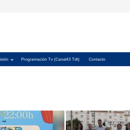
isión
Programación Tv (Canal43 Tdt)
Contacto