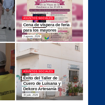
ASUNTOS SOCIALES
Cena de víspera de feria
para los mayores
3 agosto, 2026
ASUNTOS SOCIALES
Éxito del Taller de
Cuero de Luisana y
Dekoro Artesanía
30 julio, 2026