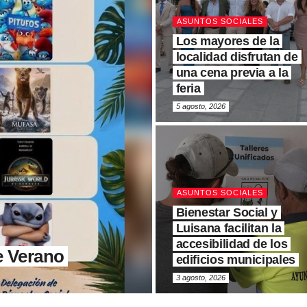
ASUNTOS SOCIALES
Los mayores de la
localidad disfrutan de
una cena previa a la
feria
5 agosto, 2026
ASUNTOS SOCIALES
Bienestar Social y
Luisana facilitan la
accesibilidad de los
e Verano
edificios municipales
3 agosto, 2026