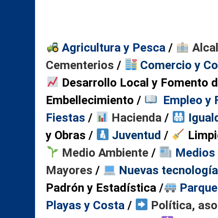
Agricultura y Pesca
/
​ Alca
Cementerios
/
Comercio y C
Desarrollo Local y Fomento 
Embellecimiento
/
Empleo y 
Fiestas
/
​
Hacienda
/
Igual
y Obras
/
Juventud
/
Limpi
Medio Ambiente
/
Medios 
Mayores
/
Nuevas tecnología
Padrón y Estadística
/
Parque
Playas y Costa
/
Política, aso