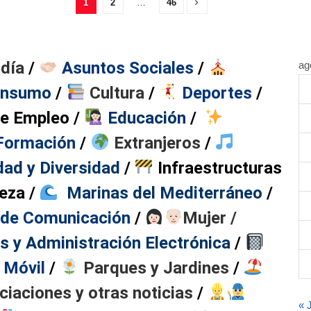
1
2
…
46
ldía
/
​ Asuntos Sociales
/
ag
onsumo
/
Cultura
/
Deportes
/
de Empleo
/
​
Educación
/
Formación
/
Extranjeros
/
dad y Diversidad
/
​
Infraestructuras
eza
/
Marinas del Mediterráneo
/
de Comunicación
/
Mujer /
s y Administración Electrónica
/
 Móvil
/ ​
​
Parques y Jardines
/
ciaciones y otras noticias
/
« 