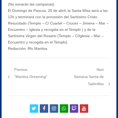
(No sonarán las campanas)
El Domingo de Pascua, 20 de abril, la Santa Misa será a las
12h y terminará con la procesión del Santísimo Cristo
Resucitado (Templo – C/ Cuartel – Cruces – Jimena – Mar –
Encuentro – Iglesia y recogida en el Templo ) y de la
Santísima Virgen del Rosario (Templo – C/Iglesia – Mar –
Encuentro y recogida en el Templo).
Redacción: Rtv Manilva.
Navegación
Previous
Next
Previous
Next
“Manilva Dreaming”
Semana Santa de
de
post:
post:
Sabinillas
entradas
twitter
facebook
instagram
whatsapp
twitch
youtube