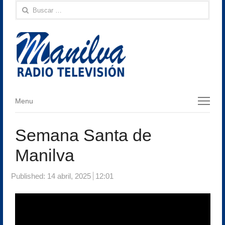
Buscar:
Menu
Menu
Semana Santa de
Manilva
Published:
14 abril, 2025
12:01