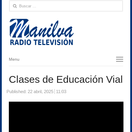
Buscar:
Menu
Menu
Clases de Educación Vial
Published:
22 abril, 2025
11:03