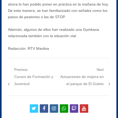
ahora lo han podido poner en práctica en la mañana de hoy.
De esta manera, se han familiarizado con señales como los
pasos de peatones o las de STOP.
Además, algunos de ellos han realizado una Gymkana
relacionada también con la eduación vial.
Redacción: RTV Manilva
Navegación
Previous
Next
Previous
Next
Cursos de Formación y
Actuaciones de mejora en
de
post:
post:
Juventud
el parque de El Goleto
entradas
twitter
facebook
instagram
whatsapp
twitch
youtube