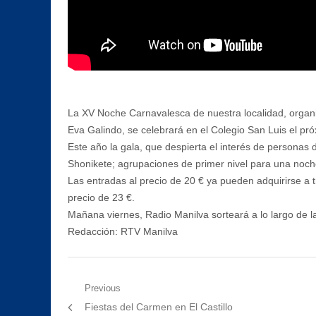
La XV Noche Carnavalesca de nuestra localidad, organiz
Eva Galindo, se celebrará en el Colegio San Luis el pró
Este año la gala, que despierta el interés de personas 
Shonikete; agrupaciones de primer nivel para una noch
Las entradas al precio de 20 € ya pueden adquirirse a 
precio de 23 €.
Mañana viernes, Radio Manilva sorteará a lo largo de l
Redacción: RTV Manilva
Navegación
Previous
Previous
Fiestas del Carmen en El Castillo