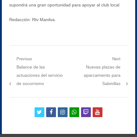
supondrá una gran oportunidad para apoyar al club local.
Redacción: Rtv Manilva.
Navegación
Previous
Next
Previous
Next
Balance de las
Nuevas plazas de
de
post:
post:
actuaciones del servicio
aparcamiento para
entradas
de socorrismo
Sabinillas
twitter
facebook
instagram
whatsapp
twitch
youtube