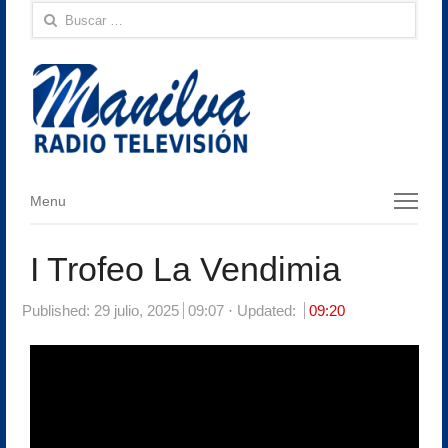
Buscar:
Menu
Menu
I Trofeo La Vendimia
Published:
29 julio, 2025
09:07
Updated:
09:20