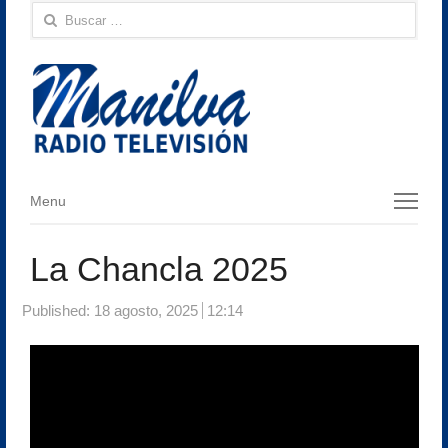
Buscar:
Menu
Menu
La Chancla 2025
Published:
18 agosto, 2025
12:14