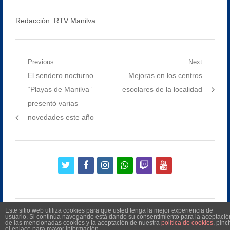
Redacción: RTV Manilva
Navegación
Previous
Next
Previous
Next
El sendero nocturno
Mejoras en los centros
de
post:
post:
“Playas de Manilva”
escolares de la localidad
entradas
presentó varias
novedades este año
twitter
facebook
instagram
whatsapp
twitch
youtube
Este sitio web utiliza cookies para que usted tenga la mejor experiencia de
usuario. Si continúa navegando está dando su consentimiento para la aceptació
de las mencionadas cookies y la aceptación de nuestra
política de cookies
, pinc
el enlace para mayor información.