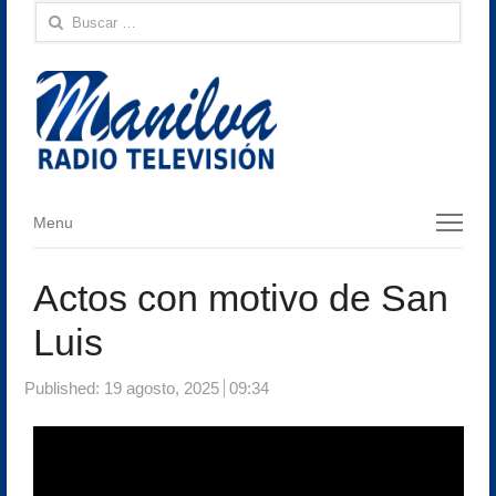
Buscar:
Menu
Menu
Actos con motivo de San
Luis
Published:
19 agosto, 2025
09:34