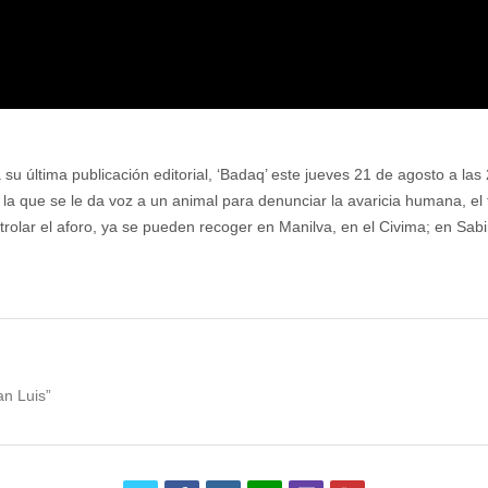
á su última publicación editorial, ‘Badaq’ este jueves 21 de agosto a las
 que se le da voz a un animal para denunciar la avaricia humana, el fa
rolar el aforo, ya se pueden recoger en Manilva, en el Civima; en Sabinil
an Luis”