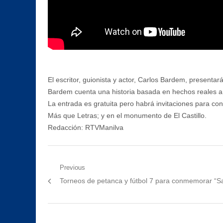
El escritor, guionista y actor, Carlos Bardem, presentar
Bardem cuenta una historia basada en hechos reales a la
La entrada es gratuita pero habrá invitaciones para cont
Más que Letras; y en el monumento de El Castillo.
Redacción: RTVManilva
Navegación
Previous
Previous
Torneos de petanca y fútbol 7 para conmemorar “S
de
post:
entradas