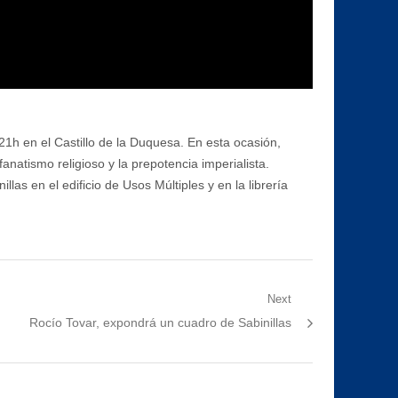
 21h en el Castillo de la Duquesa. En esta ocasión,
natismo religioso y la prepotencia imperialista.
las en el edificio de Usos Múltiples y en la librería
Next
Next
Rocío Tovar, expondrá un cuadro de Sabinillas
post: