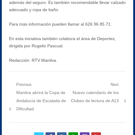
además del seguro. Es también recomendable llevar calzado
adecuado y ropa de baño.
Para más información pueden llamar al 626 96 85 71.
En esta iniciativa también colabora el área de Deportes,
dirigida por Rogelio Pascual.
Redacción: RTV Manilva.
Navegación
Previous
Next
Previous
Next
Manilva abrirá la Copa de
Nuevo calendario de los
de
post:
post:
Andalucía de Escalada de
Clubes de lectura de A13
entradas
Dificultad