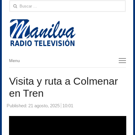
Buscar:
Menu
Menu
Visita y ruta a Colmenar
en Tren
Published:
21 agosto, 2025
10:01