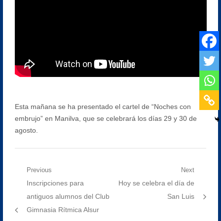
Esta mañana se ha presentado el cartel de “Noches con
embrujo” en Manilva, que se celebrará los días 29 y 30 de
agosto.
Navegación
Previous
Next
Previous
Next
Inscripciones para
Hoy se celebra el día de
de
post:
post:
antiguos alumnos del Club
San Luis
entradas
Gimnasia Rítmica Alsur