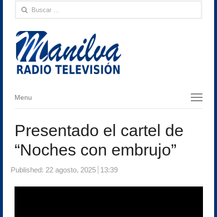
Buscar:
Menu
Menu
Presentado el cartel de
“Noches con embrujo”
Published:
22 agosto, 2025
13:39